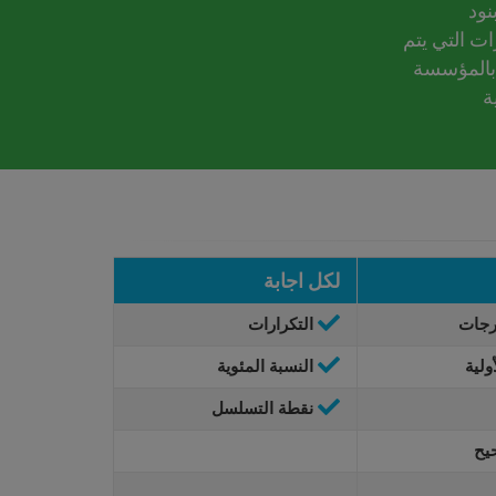
نود
رات التي يتم
بالمؤسسة
ة
لكل اجابة
رجات
التكرارات
ولية
النسبة المئوية
نقطة التسلسل
يح