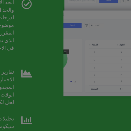
الحد ا
والحد ا
لدرجات
موضوع
المقرر
الذي تم
في الاخ
تقارير 
الاختبا
المجدول
الوقت 
لحل لك
تحليلات
سيكومت