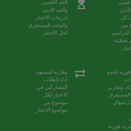
لأقصى
الحد الأقصى
لأدنى
والحد الأدنى
 كل
لدرجات الاختبار
 من
والوقت المستغرق
 الدراسي
لحل الاختبار
 تغطيته
تبار
فورية لجمع
مقارنة لمستوى
رات
أداء الطلاب
ة، وتقارير
المشاركين في
المستغرق
الاختبار لكل
ل سؤال
موضوع من
مواضيع الاختبار
رية فورية