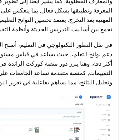
والمعارف المطلوبة. كما يشير أيضا إلى تطوير
المعرفة وتطبيقها بشكل فعال, بما ينعكس على م
المهنية بعد التخرج. يعتمد تحسين النواتج التعلي
تجمع بين أساليب التدريس الحديثة وأنظمة التقيي
في ظل التطور التكنولوجي في التعليم، أصبح ا
دعم نواتج التعلم،, حيث يساعد في قياس مستوى
أكثر دقة. وهنا يبرز دور منصة كوركت الرائدة في ا
التقييمات, كمنصة متقدمة تساعد الجامعات على إد
وتحليل النتائج، مما يساهم بفاعلية في تعزيز النوا