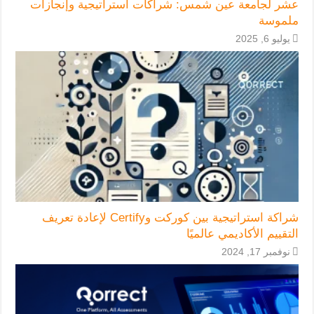
عشر لجامعة عين شمس: شراكات استراتيجية وإنجازات
ملموسة
يوليو 6, 2025
شراكة استراتيجية بين كوركت وCertify لإعادة تعريف
التقييم الأكاديمي عالميًا
نوفمبر 17, 2024