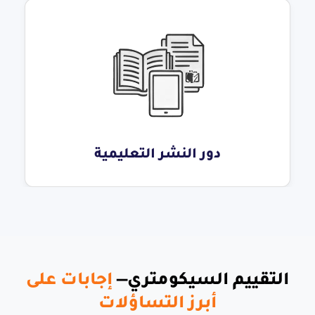
دور النشر التعليمية
التقييم السيكومتري—
إجابات على
أبرز التساؤلات