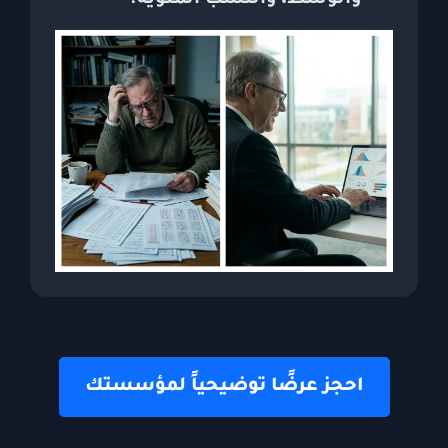
احجز عرضًا توضيحياً لمؤسستك