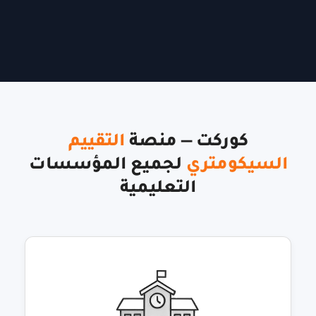
كوركت — منصة
التقييم
السيكومتري
لجميع المؤسسات
التعليمية