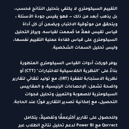
التقييم السيكومتري لا يكتفي بتحليل النتائج فحسب،
بل يذهب أبعد من ذلك — فهو يقيس جودة الأسئلة ،
ويتحقق من موثوقية الاختبار، ويضمن أن كل أداة
قياس تقيس فعلاً ما صُممت لقياسه. ويركز التحليل
السيكومتري على قياس كفاءة عملية التقييم نفسها،
وليس تحليل السمات الشخصية.
يوفر كوركت أدوات القياس السيكومتري المتطورة
بناءً على "النظرية الكلاسيكية للاختبارات" (CTT) أو
نظرية الاستجابة للفقرة (IRT)، مع توليد تلقائي لتقارير
واضحة تشمل: الإحصاءات الرئيسية، و المقاييس
السيكومترية للصعوبة والتمييز، وتحليل فجوات
التحصيل، مع إمكانية تصدير التقارير فورًا عند الحاجة.
وللحصول على تقارير أكثرعمقًا وتفصيلاً، يتكامل
Qorrect مع Power BI لدعم تحليل نتائج الطلاب عبر