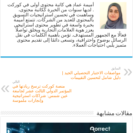
أميمة عماد هي كاتبة محتوى أولى في كوركت
. لديها سنوات من الخبرة ككاتبة محتوى،
وساهمت في تحسين استراتيجيات التسويق
بالمحتوى للعديد من الشركات. تتمتع أميمة
بخبرة واسعة في تطوير محتوى استراتيجي
يعزز هوية العلامات التجارية ويخلق تواصلًا
فعالًا مع الجمهور المستهدف. تؤمن بأهمية الكلمات في نقل
الرسائل بوضوح واحترافية، وتسعى دائمًا إلى تقديم محتوى
متميز يلبي احتياجات العملاء.
السابق
مواصفات الاختبار التحصيلي الجيد |
دليل شامل لتحسين التقييمات
التالي
منصة كوركت ترسخ ريادتها في
المؤتمر الدولي الثالث عشر لجامعة
عين شمس: شراكات استراتيجية
وإنجازات ملموسة
مقالات مشابهة