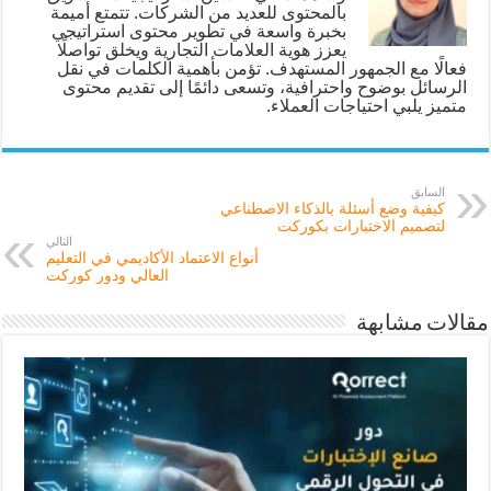
بالمحتوى للعديد من الشركات. تتمتع أميمة
بخبرة واسعة في تطوير محتوى استراتيجي
يعزز هوية العلامات التجارية ويخلق تواصلًا
فعالًا مع الجمهور المستهدف. تؤمن بأهمية الكلمات في نقل
الرسائل بوضوح واحترافية، وتسعى دائمًا إلى تقديم محتوى
متميز يلبي احتياجات العملاء.
السابق
كيفية وضع أسئلة بالذكاء الاصطناعي
لتصميم الاختبارات بكوركت
التالي
أنواع الاعتماد الأكاديمي في التعليم
العالي ودور كوركت
مقالات مشابهة