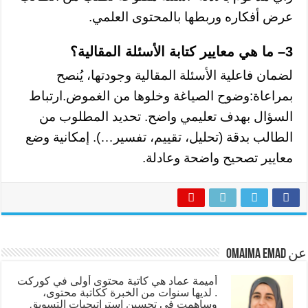
عرض أفكاره وربطها بالمحتوى العلمي.
3
– ما هي معايير كتابة الأسئلة المقالية؟
لضمان فاعلية الأسئلة المقالية وجودتها، يُنصح
بمراعاة:وضوح الصياغة وخلوها من الغموض.ارتباط
السؤال بهدف تعليمي واضح. تحديد المطلوب من
الطالب بدقة (تحليل، تقييم، تفسير…). إمكانية وضع
معايير تصحيح واضحة وعادلة.
عن Omaima Emad
أميمة عماد هي كاتبة محتوى أولى في كوركت
. لديها سنوات من الخبرة ككاتبة محتوى،
وساهمت في تحسين استراتيجيات التسويق