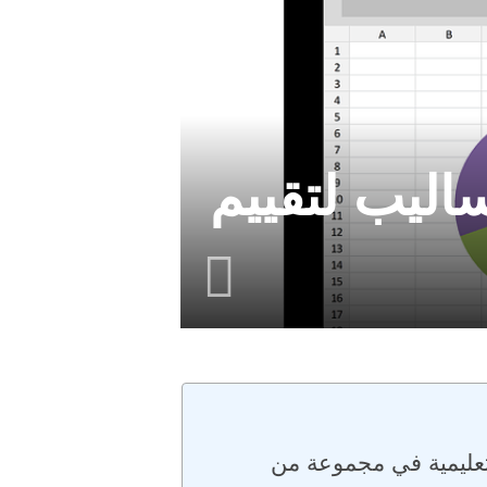
: أهميته ومجالاته وأحدث 4 أساليب لتقييم
لتعليمية في مجموعة من